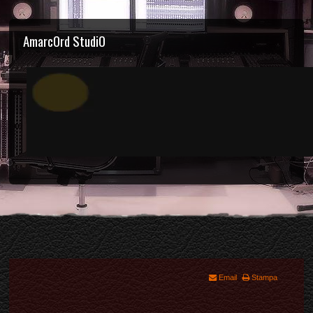
AmarcOrd
StudiO
Email
Stampa