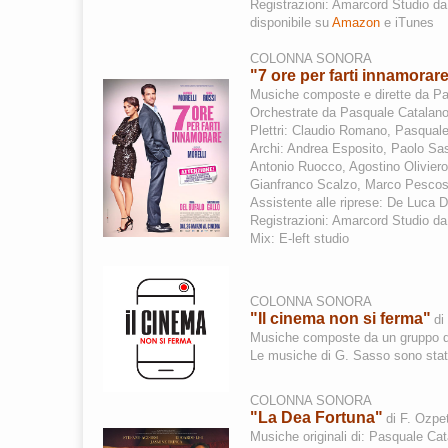
Registrazioni: Amarcord Studio
da
disponibile su
Amazon
e iTunes
COLONNA SONORA
"7 ore per farti innamorar
Musiche composte e dirette da P
Orchestrate da Pasquale Catalan
Plettri: Claudio Romano, Pasquale
Archi: Andrea Esposito, Paolo S
Antonio Ruocco, Agostino Oliviero
Gianfranco Scalzo, Marco Pescosol
Assistente alle riprese: De Luca
Registrazioni: Amarcord Studio d
Mix: E-left studio
COLONNA SONORA
"Il cinema non si ferma"
di
Musiche composte da un gruppo di 
Le musiche di G. Sasso sono state
COLONNA SONORA
"La Dea Fortuna"
di F. Ozpe
Musiche originali di: Pasquale Ca