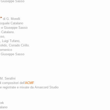
 Giuseppe Sasso
e"
di G. Morelli
asquale Catalano
o e Giuseppe Sasso
 Catalano.
asso,
, Luigi Tufano,
ido, Corrado Cirillo.
 Domenico
a Giuseppe Sasso
 M. Serafini
compositori dell'
ACMF
 registrate e mixate da
Amarcord Studio
tek
talano