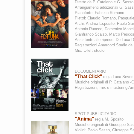
Dirette da P. Catalano e G. Sasso
Arrangiamenti addizionali G. Sass
Pianoforte: Fabrizio Romano
Plettri: Claudio Romano, Pasquale
Archi: Andrea Esposito, Paolo S
Antonio Ruocco, Domenico Mancino
Gianfranco Scalzo, Marco Pescosol
Assistente alle riprese: De Luca
Registrazioni Amarcord Studio d
Mix: E-left studio
DOCUMENTARIO
"That Click"
regia Luca Severi
Musiche originali di P. Catalano -
Registrazioni, mix e mastering Am
SPOT PUBBLICITARIO
"Anima"
regia M. Sposito
Musiche originali di Giuseppe Sa
Violini: Paolo Sasso, Giuseppe 