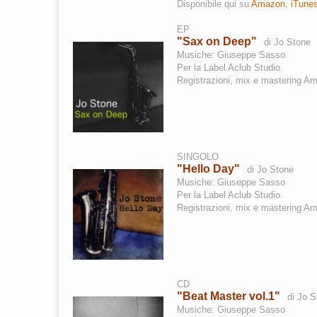
Disponibile qui su
Amazon
,
iTune
EP
"Sax on Deep"
di Jo Stone
Musiche:
Giuseppe
Sasso
Per la Label Aclub Studio.
Registrazioni, mix e mastering Am
SINGOLO
"Hello Day"
di Jo Stone
Musiche:
Giuseppe
Sasso
Per la Label Aclub Studio.
Registrazioni, mix e mastering Am
CD
"Beat Master vol.1"
di Jo S
Musiche:
Giuseppe
Sasso