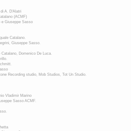
di A. D'Alatri
atalano
(ACMF)
o e Giuseppe Sasso
quale Catalano.
legrini, Giuseppe Sasso.
e Catalano, Domenico De Luca.
illo.
chmitt.
Sasso
tone Recording studio, Mob Studios, Tot Un Studio.
nio Vladimir Marino
iuseppe Sasso
ACMF.
asso.
hetta