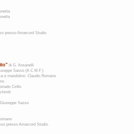
onetta
Monetta
sso presso Amarcord Studio
ito"
di G. Ansanelli
iuseppe Sasso
(A.C.M.F.)
stica e mandolino: Claudio Romano
ano
rrado Cirillo
Schmitt
: Giuseppe Sasso
 Romano
sso presso Amarcord Studio.