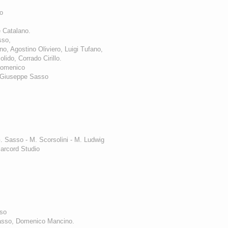
o
 Catalano.
asso,
, Agostino Oliviero, Luigi Tufano,
ido, Corrado Cirillo.
 Domenico
a Giuseppe Sasso
G. Sasso - M. Scorsolini
- M. Ludwig
arcord Studio
sso
Sasso, Domenico Mancino.