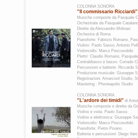
COLONNA SONORA
"Il commissario Ricciardi"
Musiche composte da Pasquale C
Orchestrate da Pasquale Catalan
Dirette da Alessandro Molinari.
Orchestra di Roma
Pianoforte: Fabrizio Romano, Pas
Violino: Paolo Sasso, Antonio Pel
Violoncello: Marco Pescosolido
Plettri: Claudio Romano, Pasqual
Contrabbasso e basso: Corrado Cir
Percussioni e batterie: Riccardo S
Produzione musicale: Giuseppe 
Registrazioni: Amarcord Studio, S
Mastering : Phoneapolis Studio
COLONNA SONORA
"L'ardore dei timidi"
di Anto
Musiche composte e dirette da G
Violino e viola: Paolo Sasso.
Violino e elettronica: Giuseppe S
Violoncello: Marco Pescosolido.
Pianoforte: Pietro Pisano.
Batteria e percussioni: Diego Varc