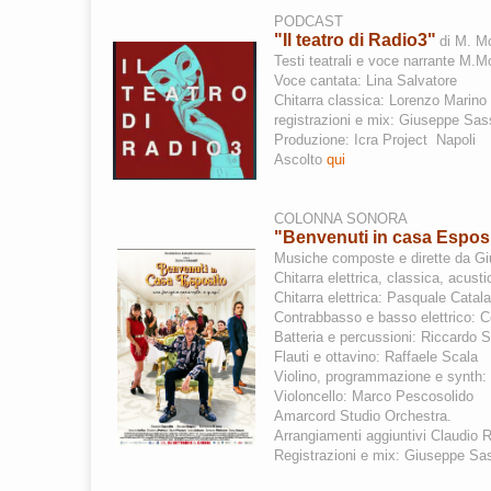
PODCAST
"Il teatro di Radio3"
di M. M
Testi teatrali e voce narrante M.
Voce cantata: Lina Salvatore
Chitarra classica: Lorenzo Marino
registrazioni e mix: Giuseppe Sa
Produzione: Icra Project Napoli
Ascolto
qui
COLONNA SONORA
"Benvenuti in casa Espos
Musiche composte
e dirette
da G
Chitarra elettrica, classica, acu
Chitarra elettrica: Pasquale Catal
Contrabbasso e basso elettrico: Co
Batteria e percussioni: Riccardo 
Flauti e ottavino: Raffaele Scala
Violino, programmazione e synth
Violoncello: Marco Pescosolido
Amarcord Studio Orchestra.
Arrangiamenti aggiuntivi Claudio
Registrazioni e mix: Giuseppe Sa