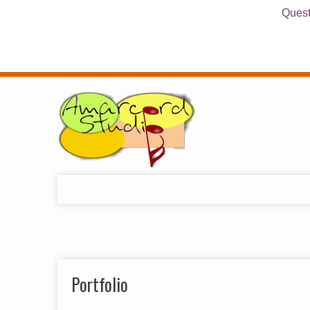
Questo
Home
Studio
Technical Data
Portfolio
Cont@ct
Portfolio
Utility