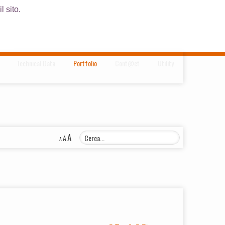
l sito.
Technical Data
Portfolio
Cont@ct
Utility
A
A
A