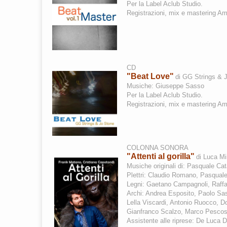
Per la Label Aclub Studio.
Registrazioni, mix e mastering Am
CD
"Beat Love"
di GG Strings & 
Musiche:
Giuseppe
Sasso
Per la Label Aclub Studio.
Registrazioni, mix e mastering A
COLONNA SONORA
"Attenti al gorilla"
di Luca Mi
Musiche originali di: Pasquale Ca
Plettri: Claudio Romano, Pasquale
Legni: Gaetano Campagnoli, Raffa
Archi: Andrea Esposito, Paolo S
Lella Viscardi, Antonio Ruocco, 
Gianfranco Scalzo, Marco Pescosol
Assistente alle riprese: De Luca