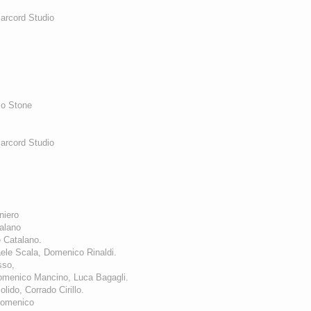
arcord Studio
Jo Stone
marcord Studio
niero
talano
 Catalano.
ele Scala, Domenico Rinaldi.
asso,
Domenico Mancino, Luca Bagagli.
ido, Corrado Cirillo.
 Domenico